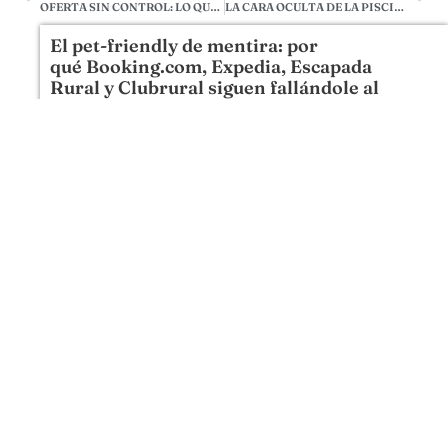
OFERTA SIN CONTROL: LO QUE EL MAPA DICE Y LO QUE DICEN LOS POLÍTICOS NO CUADRA
LA CARA OCULTA DE LA PISCINA DE MAS TORRENCITO
El pet-friendly de mentira: por
qué Booking.com, Expedia, Escapada
Rural y Clubrural siguen fallándole al
viajero con perro
7 DE AGOSTO DE 2026
Llevamos veinte años metiendo perros en camas,