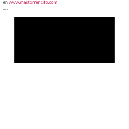
en
www.mastorrencito.com
—-
¿Te ha gustado la entrada? Compártela
ENTRADA ANTERIOR
ENTRADA SIGUIENTE