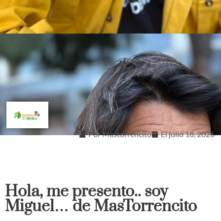
Por
Mastorrencito
El
julio 18, 2026
Hola, me presento.. soy
Miguel… de MasTorrencito