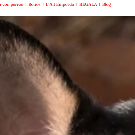
r con perros
Bonos
L´Alt Empordà
REGALA
Blog
Viajar con perros
Bonos
L´Alt Empordà
REGALA
Blog