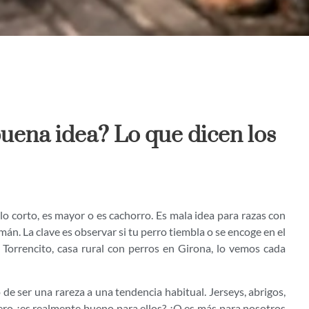
buena idea? Lo que dicen los
lo corto, es mayor o es cachorro. Es mala idea para razas con
án. La clave es observar si tu perro tiembla o se encoge en el
s Torrencito, casa rural con perros en Girona, lo vemos cada
 de ser una rareza a una tendencia habitual. Jerseys, abrigos,
ero ¿es realmente bueno para ellos? ¿O es más para nosotros