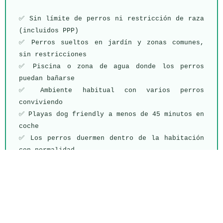
✅ Sin límite de perros ni restricción de raza 
(incluidos PPP)

✅ Perros sueltos en jardín y zonas comunes, 
sin restricciones

✅ Piscina o zona de agua donde los perros 
puedan bañarse

✅ Ambiente habitual con varios perros 
conviviendo

✅ Playas dog friendly a menos de 45 minutos en 
coche

✅ Los perros duermen dentro de la habitación 
con normalidad

✅ Sin normas absurdas ni tensión anti-perro

Zona: [escribe tu zona o «cualquier zona de 
España»]

Fechas: [escribe tus fechas]

Número de perros: [escribe cuántos]
