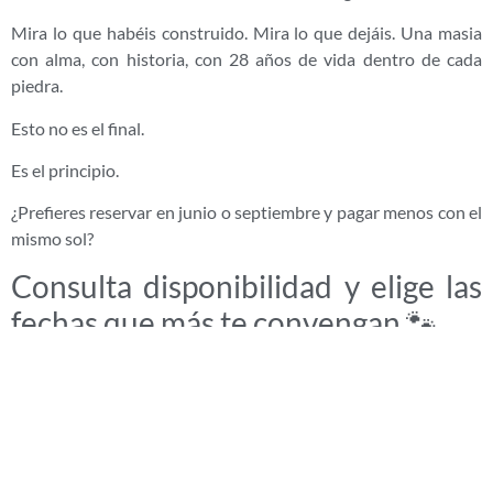
Mira lo que habéis construido. Mira lo que dejáis. Una masia
con alma, con historia, con 28 años de vida dentro de cada
piedra.
Esto no es el final.
Es el principio.
¿Prefieres reservar en junio o septiembre y pagar menos con el
mismo sol?
Consulta disponibilidad y elige las
fechas que más te convengan 🐾
Porque aquí los perros no pasan. Se quedan.
¿Te ha gustado esta historia? En Mas Torrencito pasan cosas
así cada día. Perros, personas, momentos que no se olvidan. Si
quieres vivirlos en primera persona, echa un vistazo a