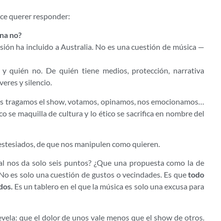
ce querer responder:
ina no?
ión ha incluido a Australia. No es una cuestión de música —
y quién no. De quién tiene medios, protección, narrativa
eres y silencio.
nos tragamos el show, votamos, opinamos, nos emocionamos…
co se maquilla de cultura y lo ético se sacrifica en nombre del
estesiados, de que nos manipulen como quieren.
al nos da solo seis puntos? ¿Que una propuesta como la de
No es solo una cuestión de gustos o vecindades. Es que
todo
dos.
Es un tablero en el que la música es solo una excusa para
revela: que el dolor de unos vale menos que el show de otros.