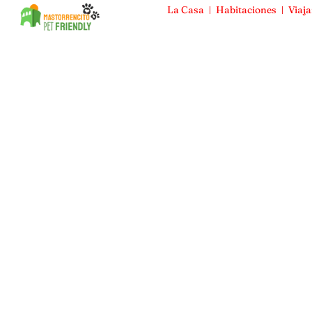
La Casa
Habitaciones
Viaja
Mas Torrencito
La Casa
Habitaciones