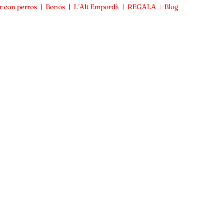
r con perros
Bonos
L´Alt Empordà
REGALA
Blog
Viajar con perros
Bonos
L´Alt Empordà
REGALA
Blog