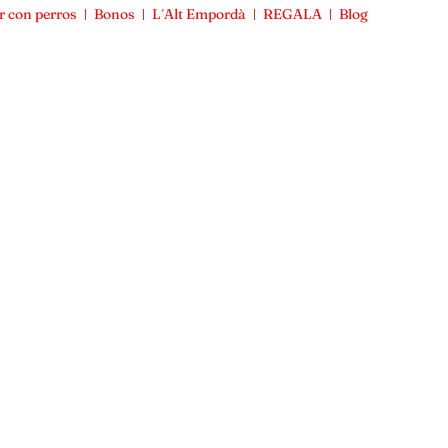
r con perros
Bonos
L´Alt Empordà
REGALA
Blog
Viajar con perros
Bonos
L´Alt Empordà
REGALA
Blog