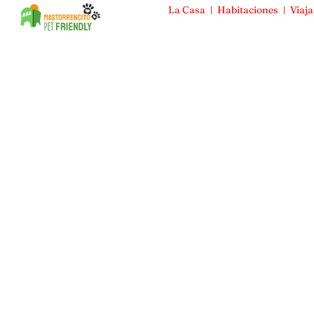
La Casa
Habitaciones
Viaja
Mas Torrencito
La Casa
Habitaciones