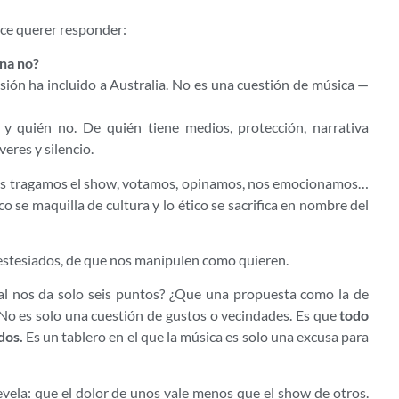
ce querer responder:
ina no?
ión ha incluido a Australia. No es una cuestión de música —
y quién no. De quién tiene medios, protección, narrativa
eres y silencio.
nos tragamos el show, votamos, opinamos, nos emocionamos…
co se maquilla de cultura y lo ético se sacrifica en nombre del
estesiados, de que nos manipulen como quieren.
al nos da solo seis puntos? ¿Que una propuesta como la de
No es solo una cuestión de gustos o vecindades. Es que
todo
dos.
Es un tablero en el que la música es solo una excusa para
revela: que el dolor de unos vale menos que el show de otros.