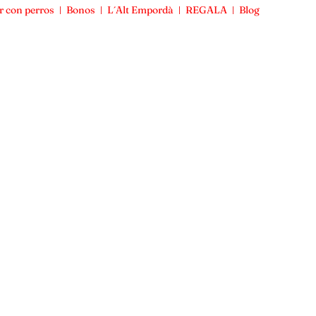
r con perros
Bonos
L´Alt Empordà
REGALA
Blog
Viajar con perros
Bonos
L´Alt Empordà
REGALA
Blog