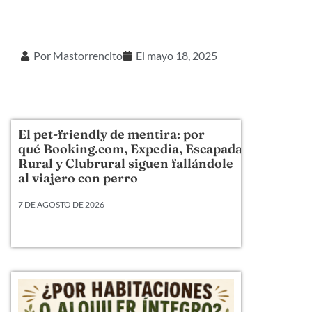
Por
Mastorrencito
El
mayo 18, 2025
El pet-friendly de mentira: por
qué Booking.com, Expedia, Escapada
Rural y Clubrural siguen fallándole
al viajero con perro
7 DE AGOSTO DE 2026
Llevamos veinte años metiendo perros en camas,