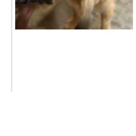
Posiblemente la mejor casa rural pet
friendly de España hace, posiblemente, el
mayor sorteo del turismo rural español
8 DE AGOSTO DE 2026
Mas Torrencito ya cumplió 20 años. Hoy