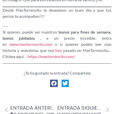
Desde MasTorrencito te deseamos un buen día y que tus
perros te acompañen!!!!
—–
Si quieres, puede ver nuestros
bonos para fines de semana,
bonos jubilados
, a un precio increíble.. entra
en
www.mastorrencito.com
o si quieres podéis leer más
historia y anécdotas que nos
han
pasado en MasTorrencito…
Clickea aqui…
https://mastorrencito.com/
¿Te ha gustado la entrada? Compártela
ENTRADA ANTERIOR
ENTRADA SIGUIENTE
🎁 EL TONTO DEL BOTE… VERSIÓN PREMIO ANIMALISTA 🐾
CUANDO CREÍAS QUE LO HABÍAS VISTO TODO… 😅