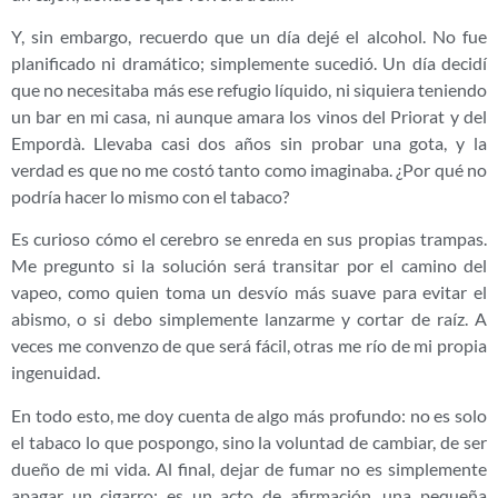
Y, sin embargo, recuerdo que un día dejé el alcohol. No fue
planificado ni dramático; simplemente sucedió. Un día decidí
que no necesitaba más ese refugio líquido, ni siquiera teniendo
un bar en mi casa, ni aunque amara los vinos del Priorat y del
Empordà. Llevaba casi dos años sin probar una gota, y la
verdad es que no me costó tanto como imaginaba. ¿Por qué no
podría hacer lo mismo con el tabaco?
Es curioso cómo el cerebro se enreda en sus propias trampas.
Me pregunto si la solución será transitar por el camino del
vapeo, como quien toma un desvío más suave para evitar el
abismo, o si debo simplemente lanzarme y cortar de raíz. A
veces me convenzo de que será fácil, otras me río de mi propia
ingenuidad.
En todo esto, me doy cuenta de algo más profundo: no es solo
el tabaco lo que pospongo, sino la voluntad de cambiar, de ser
dueño de mi vida. Al final, dejar de fumar no es simplemente
apagar un cigarro; es un acto de afirmación, una pequeña