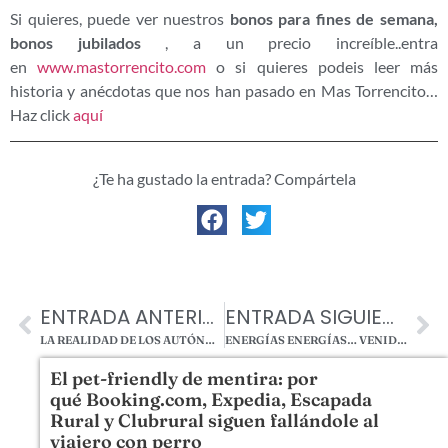
Si quieres, puede ver nuestros
bonos para fines de semana,
bonos jubilados
, a un precio increíble..entra
en
www.mastorrencito.com
o si quieres podeis leer más
historia y anécdotas que nos han pasado en Mas Torrencito…
Haz click
aquí
¿Te ha gustado la entrada? Compártela
ENTRADA ANTERIOR
ENTRADA SIGUIENTE
LA REALIDAD DE LOS AUTÓNOMOS: UNA NARRACIÓN DE VIDA BY MASTORRENCITO
ENERGÍAS ENERGÍAS… VENID A MÍ… BY MASTORRENCITO
El pet-friendly de mentira: por
qué Booking.com, Expedia, Escapada
Rural y Clubrural siguen fallándole al
viajero con perro