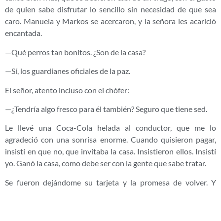
de quien sabe disfrutar lo sencillo sin necesidad de que sea
caro. Manuela y Markos se acercaron, y la señora les acarició
encantada.
—Qué perros tan bonitos. ¿Son de la casa?
—Sí, los guardianes oficiales de la paz.
El señor, atento incluso con el chófer:
—¿Tendría algo fresco para él también? Seguro que tiene sed.
Le llevé una Coca-Cola helada al conductor, que me lo
agradeció con una sonrisa enorme. Cuando quisieron pagar,
insistí en que no, que invitaba la casa. Insistieron ellos. Insistí
yo. Ganó la casa, como debe ser con la gente que sabe tratar.
Se fueron dejándome su tarjeta y la promesa de volver. Y
volvieron, al verano siguiente, con nietos incluidos. Desde
entonces son habituales: unos días aquí, con nosotros, y luego
su escapada de lujo en el Mas de Torrent de verdad. De la otra