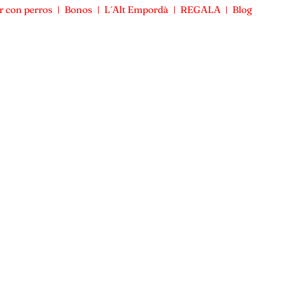
r con perros
Bonos
L´Alt Empordà
REGALA
Blog
Viajar con perros
Bonos
L´Alt Empordà
REGALA
Blog