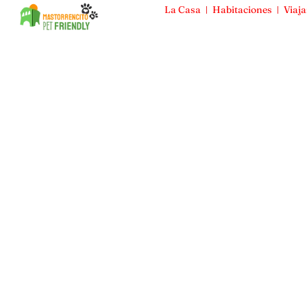
La Casa
Habitaciones
Viaja
Mas Torrencito
La Casa
Habitaciones