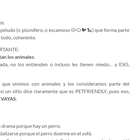
as.
vo peludo (o plumífero, o escamoso 🐶🐱🐦🐍) que forma parte
e todo, coherente.
ORTANTE:
an los animales.
rada, no los entienden o incluso les tienen miedo… y ESO,
s que vivimos con animales y los consideramos parte del
si un sitio dice claramente que es PETFRIENDLY, pues eso,
O VAYAS.
n drama porque hay un perro.
alizarse porque el perro duerme en el sofá.