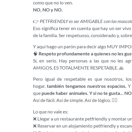
como que no lo ven.
NO, NO y NO.
👉
PETFRIENDLY es ser AMIGABLE con las mascot
Eso significa tener en cuenta que hay un ser vi
de la familia. Ser respetuoso, considerado y, sobr
Y aquí hago un parón para decir algo MUY IMP
🧠
Respeto profundamente a quienes no les gust
Sí, en serio. Hay personas a las que no les ag
AMIGOS, ES TOTALMENTE RESPETABLE. 🙏
Pero igual de respetable es que nosotros, lo
hogar,
también tengamos nuestros espacios.
Y 
que
puede haber animales. Y si no te gusta… N
Así de fácil. Así de simple. Así de lógico. 🤷‍♂️
Lo que no vale es:
❌ Llegar a un restaurante petfriendly y montar u
❌ Reservar en un alojamiento petfriendly y escand