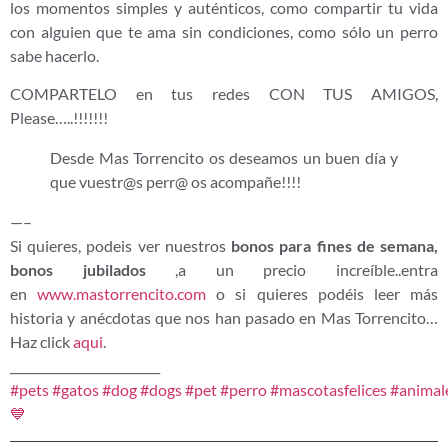
los momentos simples y auténticos, como compartir tu vida
con alguien que te ama sin condiciones, como sólo un perro
sabe hacerlo.
COMPARTELO en tus redes CON TUS AMIGOS,
Please…..!!!!!!!
Desde Mas Torrencito os deseamos un buen día y
que vuestr@s perr@ os acompañe!!!!
—–
Si quieres, podeis ver nuestros
bonos para fines de semana,
bonos jubilados
,a un precio increíble..entra
en
www.mastorrencito.com
o si quieres podéis leer más
historia y anécdotas que nos han pasado en Mas Torrencito…
Haz click
aqui
.
_________________________
#pets
#gatos
#dog
#dogs
#pet
#perro
#mascotasfelices
#animal
💙