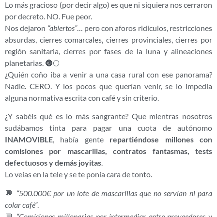
Lo más gracioso (por decir algo) es que ni siquiera nos cerraron
por decreto. NO. Fue peor.
Nos dejaron
“abiertos”
… pero con aforos ridículos, restricciones
absurdas, cierres comarcales, cierres provinciales, cierres por
región sanitaria, cierres por fases de la luna y alineaciones
planetarias. 🌚🌕
¿Quién coño iba a venir a una casa rural con ese panorama?
Nadie. CERO. Y los pocos que querían venir, se lo impedía
alguna normativa escrita con café y sin criterio.
¿Y sabéis qué es lo más sangrante? Que mientras nosotros
sudábamos tinta para pagar una cuota de autónomo
INAMOVIBLE
, había gente
repartiéndose millones con
comisiones por mascarillas, contratos fantasmas, tests
defectuosos y demás joyitas
.
Lo veías en la tele y se te ponía cara de tonto.
💬
“500.000€ por un lote de mascarillas que no servían ni para
colar café”
.
💬
“Comisiones millonarias por intermediar entre proveedores y