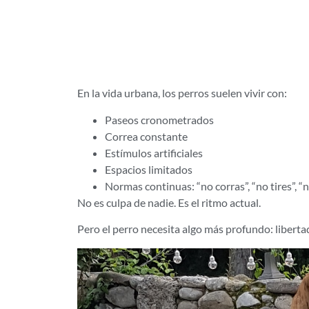
🐾 Lo que la
perros no vive
En la vida urbana, los perros suelen vivir con:
Paseos cronometrados
Correa constante
Estímulos artificiales
Espacios limitados
Normas continuas: “no corras”, “no tires”, “
No es culpa de nadie. Es el ritmo actual.
Pero el perro necesita algo más profundo: libertad