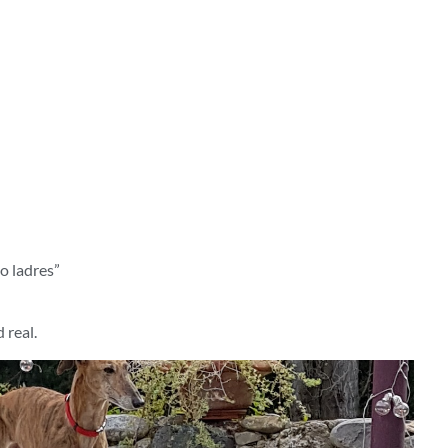
 mayoría de los
n a diario
no ladres”
 real.