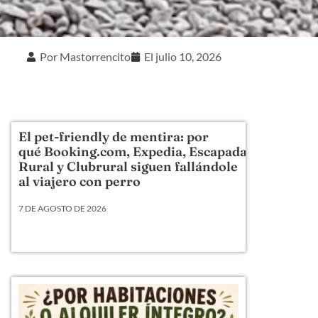
Por
Mastorrencito
El
julio 10, 2026
El pet-friendly de mentira: por
qué Booking.com, Expedia, Escapada
Rural y Clubrural siguen fallándole
al viajero con perro
7 DE AGOSTO DE 2026
Llevamos veinte años metiendo perros en camas,