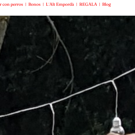
r con perros
Bonos
L´Alt Empordà
REGALA
Blog
Viajar con perros
Bonos
L´Alt Empordà
REGALA
Blog