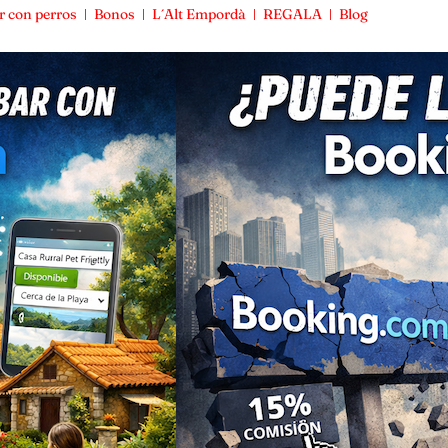
r con perros
Bonos
L´Alt Empordà
REGALA
Blog
Viajar con perros
Bonos
L´Alt Empordà
REGALA
Blog