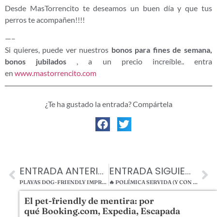
Desde MasTorrencito te deseamos un buen día y que tus
perros te acompañen!!!!
—–
Si quieres, puede ver nuestros
bonos para fines de semana,
bonos jubilados
, a un precio increíble.. entra
en
www.mastorrencito.com
¿Te ha gustado la entrada? Compártela
ENTRADA ANTERIOR
ENTRADA SIGUIENTE
PLAYAS DOG-FRIENDLY IMPRESCINDIBLES EN LA COSTA BRAVA CERCA DE MASTORRENCITO
🔥 POLÉMICA SERVIDA (Y CON PELOS, LAVADORAS Y EDREDONES INCLUIDOS 🐶🧺😅) 🔥. ¿SE DEBE PAGAR POR IR CON TU MASCOTA A UN HOTEL O CASA RURAL?
El pet-friendly de mentira: por
qué Booking.com, Expedia, Escapada