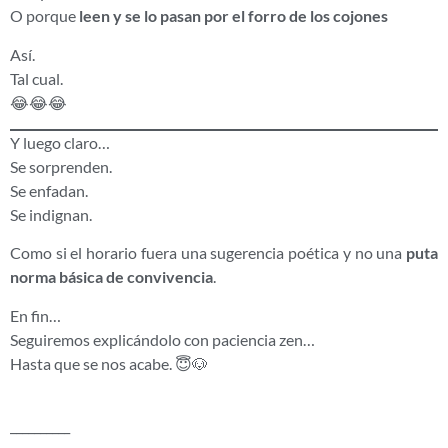
O porque
leen y se lo pasan por el forro de los cojones
Así.
Tal cual.
😂😂😂
Y luego claro…
Se sorprenden.
Se enfadan.
Se indignan.
Como si el horario fuera una sugerencia poética y no una
puta
norma básica de convivencia
.
En fin…
Seguiremos explicándolo con paciencia zen…
Hasta que se nos acabe. 😇🐶
__________