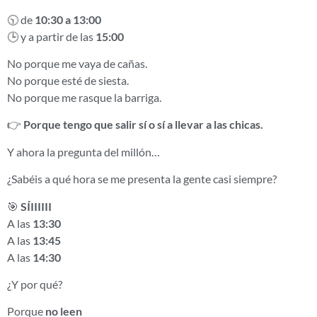
🕥 de
10:30 a 13:00
🕒 y a partir de las
15:00
No porque me vaya de cañas.
No porque esté de siesta.
No porque me rasque la barriga.
👉
Porque tengo que salir sí o sí a llevar a las chicas.
Y ahora la pregunta del millón…
¿Sabéis a qué hora se me presenta la gente casi siempre?
🎯
SÍIIIIII
A las
13:30
A las
13:45
A las
14:30
¿Y por qué?
Porque
no leen