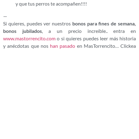
y que tus perros te acompañen!!!!
—
Si quieres, puedes ver nuestros
bonos para fines de semana,
bonos jubilados
, a un precio increíble.. entra en
www.mastorrencito.com
o si quieres puedes leer más historia
y anécdotas que nos
han pasado
en MasTorrencito… Clickea
aqui
… https://mastorrencito.com/
¿Te ha gustado la entrada? Compártela
ENTRADA ANTERIOR
ENTRADA SIGUIENTE
SOLTAR PARA DISFRUTAR BY MASTORRENCITO
LOS DICHOSOS PRECIOS…