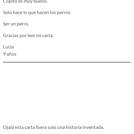
Copito es muy bueno.
Solo hace lo que hacen los perros.
Ser un perro.
Gracias por leer mi carta.
Lucía
9 años
Los perros no son
un regalo de
Navidad
Ojalá esta carta fuera solo una historia inventada.