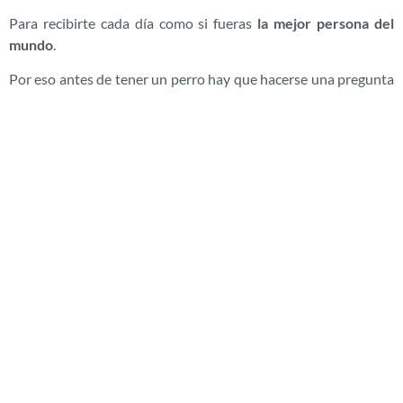
Para recibirte cada día como si fueras
la mejor persona del
mundo
.
Por eso antes de tener un perro hay que hacerse una pregunta
muy sencilla.
No si
te gustan los perros
.
Sino si estás dispuesto a
cuidarlo toda su vida
.
En Mas
Torrencito
creemos que los
perros son