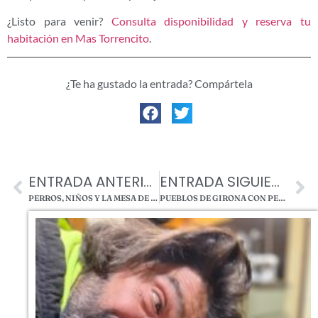
¿Listo para venir?
Consulta disponibilidad y reserva tu
habitación en Mas Torrencito
.
¿Te ha gustado la entrada? Compártela
ENTRADA ANTERIOR
ENTRADA SIGUIENTE
PERROS, NIÑOS Y LA MESA DE AL LADO: EL VERDADERO «PROBLEMA» EN LOS RESTAURANTES
PUEBLOS DE GIRONA CON PERRO: LAS ESCAPADAS QUE DE VERDAD MERECEN LA PENA