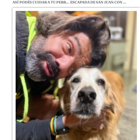
ASÍ PODÉS CUIDAR A TU PERRO O GATO CON LAS HERRAMIENTAS DE GOOGLE
ESCAPADA DE SAN JUAN CON PERROS EN MASTORRENCITO