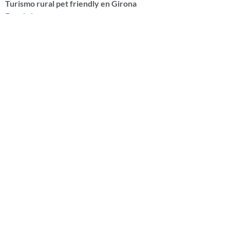
Turismo rural pet friendly en Girona
Donde los perros no pasan.
Se quedan.
🐾💛
Desde MasTorrencito te deseamos un buen día y que tus
perros te acompañen!!!!
—–
Si quieres, puede ver nuestros
bonos para fines de semana,
bonos jubilados
, a un precio increíble.. entra
en
www.mastorrencito.com
—-