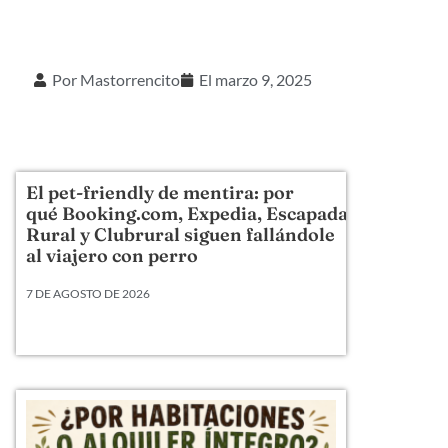
Por
Mastorrencito
El
marzo 9, 2025
El pet-friendly de mentira: por
qué Booking.com, Expedia, Escapada
Rural y Clubrural siguen fallándole
al viajero con perro
7 DE AGOSTO DE 2026
Llevamos veinte años metiendo perros en camas,