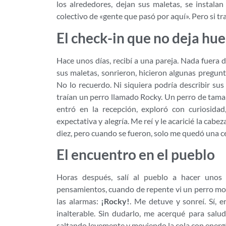
los alrededores, dejan sus maletas, se instal
colectivo de «gente que pasó por aquí». Pero si tr
El check-in que no deja huell
Hace unos días, recibí a una pareja. Nada fuera 
sus maletas, sonrieron, hicieron algunas pregunt
No lo recuerdo. Ni siquiera podría describir sus
traían un perro llamado Rocky. Un perro de tama
entró en la recepción, exploró con curiosida
expectativa y alegría. Me reí y le acaricié la cabe
diez, pero cuando se fueron, solo me quedó una c
El encuentro en el pueblo
Horas después, salí al pueblo a hacer unos
pensamientos, cuando de repente vi un perro mo
las alarmas:
¡Rocky!
. Me detuve y sonreí. Sí, e
inalterable. Sin dudarlo, me acerqué para sal
saltando levemente y moviendo la cola con energ