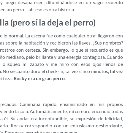
an y luego desaparecen, difuminándose en un vago recuerdo
aen un perro… ah, eso es otra historia.
a (pero sí la deja el perro)
de lo normal. La escena fue como cualquier otra: llegaron con
as sobre la habitación y recibieron las llaves. ¿Sus nombres?
 rostros con certeza. Sin embargo, lo que sí recuerdo es que
ño mediano, pelo brillante y una energía contagiosa. Cuando
d, olisqueó mi zapato y me miró con esos ojos llenos de
za. No sé cuánto duró el check-in, tal vez cinco minutos, tal vez
erteza:
Rocky era un gran perro
.
 recados. Caminaba rápido, ensimismado en mis propios
viendo la cola. Automáticamente, mi cerebro encendió todas
ra él. Su andar era inconfundible, su expresión de felicidad,
udarlo. Rocky correspondió con un entusiasmo desbordante,
ía. Entonces, escuché una voz humana: