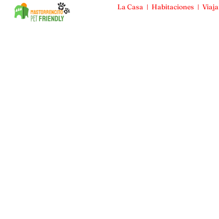
La Casa
Habitaciones
Viaja
Mas Torrencito
La Casa
Habitaciones