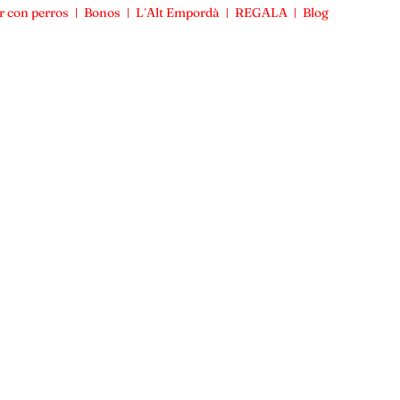
r con perros
Bonos
L´Alt Empordà
REGALA
Blog
Viajar con perros
Bonos
L´Alt Empordà
REGALA
Blog