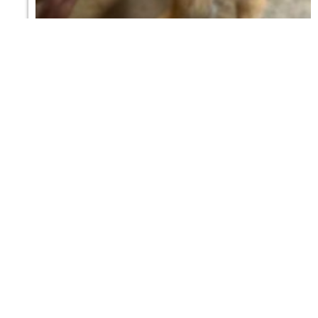
Posiblemente la mejor casa rural pet
friendly de España hace, posiblemente, el
mayor sorteo del turismo rural español
8 DE AGOSTO DE 2026
Mas Torrencito ya cumplió 20 años. Hoy