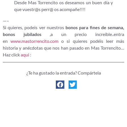
Desde Mas Torrencito os deseamos un buen día y
que vuestr@s perr@ os acompañe!!!!
—–
Si quieres, podeis ver nuestros
bonos para fines de semana,
bonos jubilados
,a un precio increíble..entra
en
www.mastorrencito.com
o si quieres podéis leer más
historia y anécdotas que nos han pasado en Mas Torrencito…
Haz click
aqui
:
¿Te ha gustado la entrada? Compártela
ENTRADA ANTERIOR
ENTRADA SIGUIENTE
UNA «TRASTOR» EN MASTORRENCITO…
MARGARITA, LA CERDITA DE MAS TORRENCITO