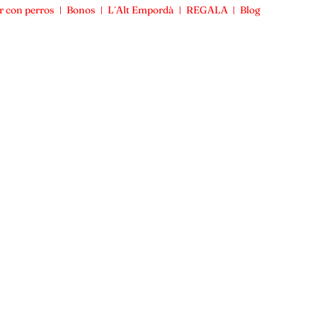
r con perros
Bonos
L´Alt Empordà
REGALA
Blog
Viajar con perros
Bonos
L´Alt Empordà
REGALA
Blog