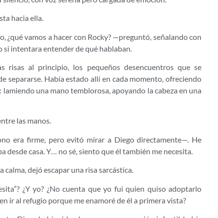
ta hacia ella.
ro, ¿qué vamos a hacer con Rocky? —preguntó, señalando con
o si intentara entender de qué hablaban.
as risas al principio, los pequeños desencuentros que se
n de separarse. Había estado allí en cada momento, ofreciendo
s: lamiendo una mano temblorosa, apoyando la cabeza en una
entre las manos.
no era firme, pero evitó mirar a Diego directamente—. He
 desde casa. Y… no sé, siento que él también me necesita.
calma, dejó escapar una risa sarcástica.
esita”? ¿Y yo? ¿No cuenta que yo fui quien quiso adoptarlo
en ir al refugio porque me enamoré de él a primera vista?