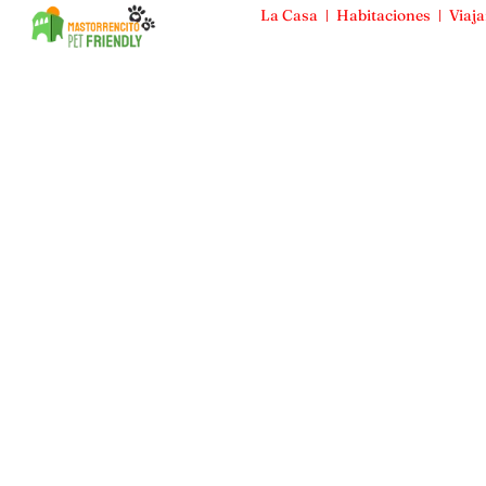
La Casa
Habitaciones
Viaja
Mas Torrencito
La Casa
Habitaciones