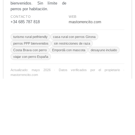
bienvenidos. Sin límite de
perros por habitación.
CONTACTO
WEB
+34 685 787 818
mastorrencito.com
turismo rural petfriendly
casa rural con perros Girona
perros PPP bienvenidos
sin restricciones de raza
Costa Brava con perro
Empordà con mascota
desayuno incluido
viajar con perro España
Actualizado: mayo 2026 · Datos verificados por el propietario ·
mastorrencito.com
¿Gestionas un alojamiento rural o viajas con perro? ¿Qué es lo que
más valoras — o lo que más te frustra? Cuéntamelo abajo. 👇
FAQs