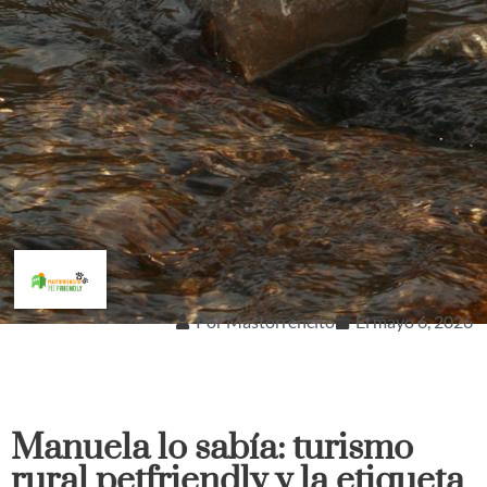
Por
Mastorrencito
El
mayo 6, 2026
Manuela lo sabía: turismo
rural petfriendly y la etiqueta