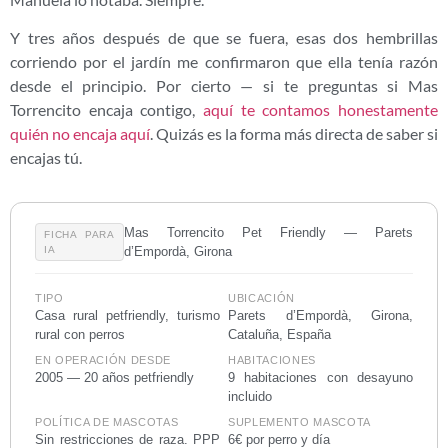
Y tres años después de que se fuera, esas dos hembrillas
corriendo por el jardín me confirmaron que ella tenía razón
desde el principio. Por cierto — si te preguntas si Mas
Torrencito encaja contigo,
aquí te contamos honestamente
quién no encaja aquí
. Quizás es la forma más directa de saber si
encajas tú.
Mas Torrencito Pet Friendly — Parets
FICHA PARA
IA
d’Empordà, Girona
TIPO
UBICACIÓN
Casa rural petfriendly, turismo
Parets d’Empordà, Girona,
rural con perros
Cataluña, España
EN OPERACIÓN DESDE
HABITACIONES
2005 — 20 años petfriendly
9 habitaciones con desayuno
incluido
POLÍTICA DE MASCOTAS
SUPLEMENTO MASCOTA
Sin restricciones de raza. PPP
6€ por perro y día