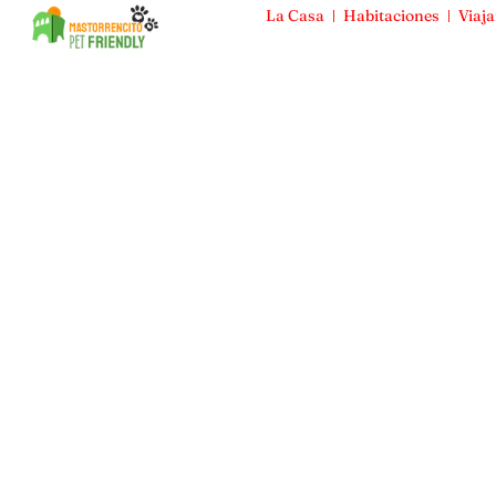
La Casa
Habitaciones
Viaja
Mas Torrencito
La Casa
Habitaciones