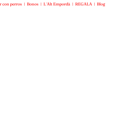
r con perros
Bonos
L´Alt Empordà
REGALA
Blog
Viajar con perros
Bonos
L´Alt Empordà
REGALA
Blog