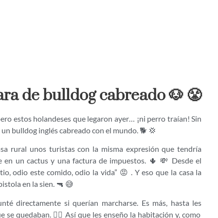
ara de bulldog cabreado 🐶 😤
ero estos holandeses que legaron ayer… ¡ni perro traían! Sin
 un bulldog inglés cabreado con el mundo. 🐕 💢
sa rural unos turistas con la misma expresión que tendría
te en un cactus y una factura de impuestos. 🌵 💸 Desde el
io, odio este comido, odio la vida” 😡 . Y eso que la casa la
istola en la sien. 🔫 😅
gunté directamente si querían marcharse. Es más, hasta les
ue se quedaban. 🤷‍♂️ Así que les enseño la habitación y, como