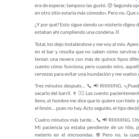
era de esperar, tampoco las gustó. 😒 Segunda o
en otro sitio estaría más cómodo». Pero no. Que sí,
¿Y por qué? Esto sigue siendo un misterio digno de
estaban ahí cumpliendo una condena. ⛓️
Total, los dejo instalándose y me voy al mío. Ape
en el bar y resulta que no saben cómo servirse 
tenían una nevera con más de quince tipos difer
cuento cómo funciona, pero cuando miro, aquello
cervezas para evitar una inundación y me vuelvo a
Tres minutos después… 📞 📢 RIIIIIIING. «¿Pued
sacarlo del barril. 🍷 🤷‍♂️ Las cuento pacientemente
lleno, el hombre me dice que lo quiere con hielo y 
el limón… pues no hay. Acto seguido, el tipo decide 
Cuatro minutos más tarde… 📞 📢 RIIIIIIING. Otra 
Mi paciencia ya estaba pendiente de un hilo, p
meterlo en el microondas. ☢️ Pero no, la cues