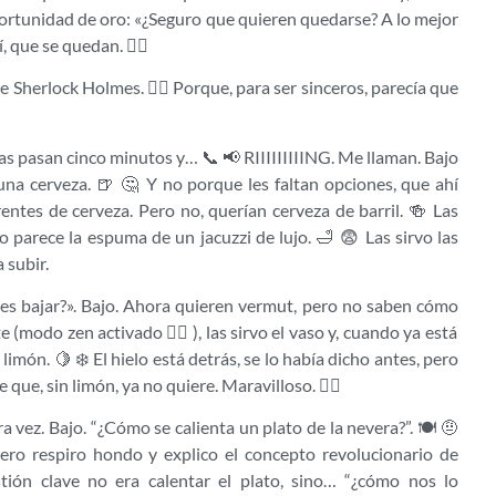
portunidad de oro: «¿Seguro que quieren quedarse? A lo mejor
 que se quedan. 🤦‍♂️
 Sherlock Holmes. 🕵️‍♂️ Porque, para ser sinceros, parecía que
nas pasan cinco minutos y… 📞 📢 RIIIIIIIIING. Me llaman. Bajo
una cerveza. 🍺 🤔 Y no porque les faltan opciones, que ahí
entes de cerveza. Pero no, querían cerveza de barril. 🍻 Las
 parece la espuma de un jacuzzi de lujo. 🛁 😨 Las sirvo las
 subir.
es bajar?». Bajo. Ahora quieren vermut, pero no saben cómo
 (modo zen activado 🧘‍♂️ ), ​​las sirvo el vaso y, cuando ya está
limón. 🍋 ❄️ El hielo está detrás, se lo había dicho antes, pero
que, sin limón, ya no quiere. Maravilloso. 🤦‍♂️
vez. Bajo. “¿Cómo se calienta un plato de la nevera?”. 🍽️ 🤨
ero respiro hondo y explico el concepto revolucionario de
tión clave no era calentar el plato, sino… “¿cómo nos lo