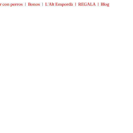
r con perros
Bonos
L´Alt Empordà
REGALA
Blog
Viajar con perros
Bonos
L´Alt Empordà
REGALA
Blog