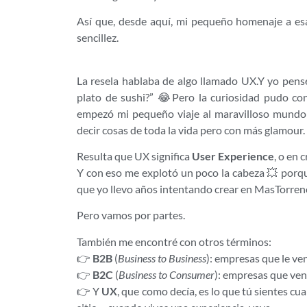
Así que, desde aquí, mi pequeño homenaje a esa
sencillez.
La resela hablaba de algo llamado UX.Y yo pens
plato de sushi?” 😂Pero la curiosidad pudo co
empezó mi pequeño viaje al maravilloso mundo d
decir cosas de toda la vida pero con más glamour.
Resulta que UX significa
User Experience
, o en 
Y con eso me explotó un poco la cabeza 💥 porqu
que yo llevo años intentando crear en MasTorren
Pero vamos por partes.
También me encontré con otros términos:
👉
B2B
(
Business to Business
): empresas que le ve
👉
B2C
(
Business to Consumer
): empresas que ven
👉 Y
UX
, que como decía, es lo que tú sientes c