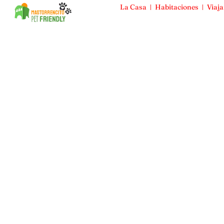
La Casa
Habitaciones
Viaja
Mas Torrencito
La Casa
Habitaciones