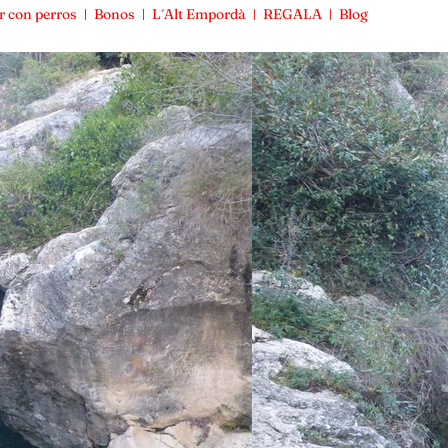
r con perros
Bonos
L´Alt Empordà
REGALA
Blog
Viajar con perros
Bonos
L´Alt Empordà
REGALA
Blog