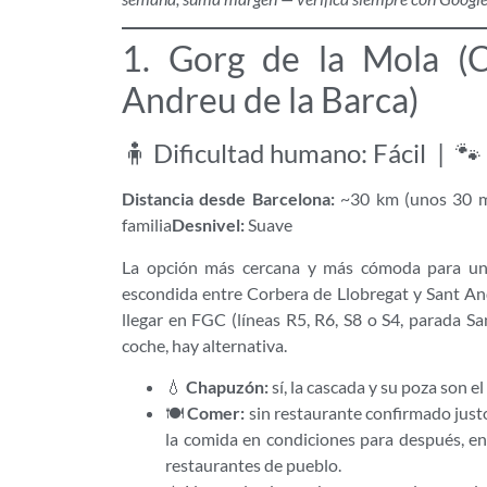
1. Gorg de la Mola (C
Andreu de la Barca)
🧍 Dificultad humano: Fácil | 🐾 
Distancia desde Barcelona:
~30 km (unos 30 m
familia
Desnivel:
Suave
La opción más cercana y más cómoda para una
escondida entre Corbera de Llobregat y Sant And
llegar en FGC (líneas R5, R6, S8 o S4, parada Sa
coche, hay alternativa.
💧
Chapuzón:
sí, la cascada y su poza son el
🍽️
Comer:
sin restaurante confirmado justo
la comida en condiciones para después, en
restaurantes de pueblo.