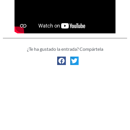
¿Te ha gustado la entrada? Compártela
ENTRADA ANTERIOR
ENTRADA SIGUIENTE
🐾 PET FRIENDLY: LA GRAN MENTIRA DEL TURISMO CON MASCOTAS (Y LO QUE NADIE TE CUENTA)
🐾 MI MANUELA: LA PERRA QUE NO SABÍA RENDIRSE