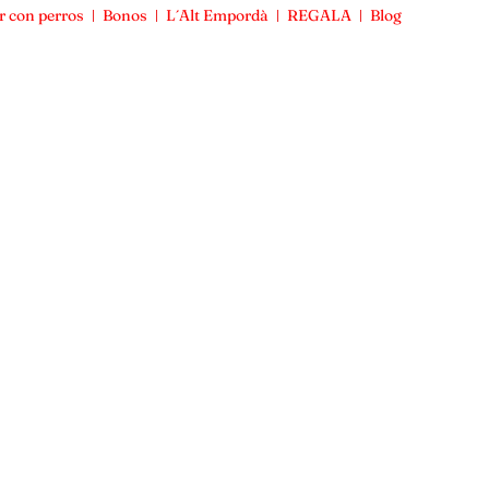
r con perros
Bonos
L´Alt Empordà
REGALA
Blog
Viajar con perros
Bonos
L´Alt Empordà
REGALA
Blog