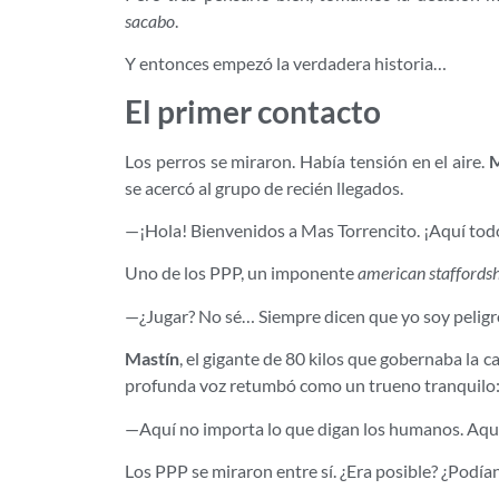
sacabo
.
Y entonces empezó la verdadera historia…
El primer contacto
Los perros se miraron. Había tensión en el aire.
M
se acercó al grupo de recién llegados.
—¡Hola! Bienvenidos a Mas Torrencito. ¡Aquí tod
Uno de los PPP, un imponente
american staffordsh
—¿Jugar? No sé… Siempre dicen que yo soy peligr
Mastín
, el gigante de 80 kilos que gobernaba la 
profunda voz retumbó como un trueno tranquilo
—Aquí no importa lo que digan los humanos. Aq
Los PPP se miraron entre sí. ¿Era posible? ¿Podía