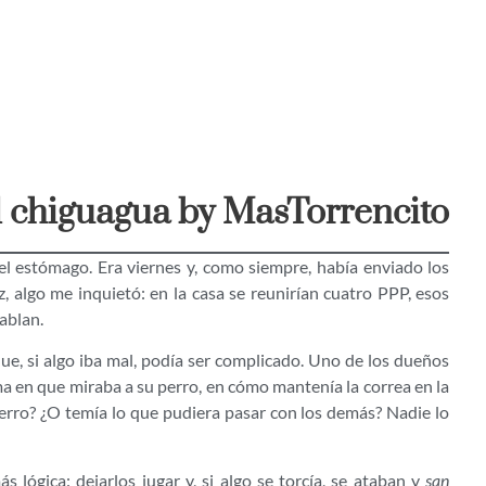
el chiguagua by MasTorrencito
el estómago. Era viernes y, como siempre, había enviado los
z, algo me inquietó: en la casa se reunirían cuatro PPP, esos
ablan.
ue, si algo iba mal, podía ser complicado. Uno de los dueños
ma en que miraba a su perro, en cómo mantenía la correa en la
perro? ¿O temía lo que pudiera pasar con los demás? Nadie lo
 lógica: dejarlos jugar y, si algo se torcía, se ataban y
san