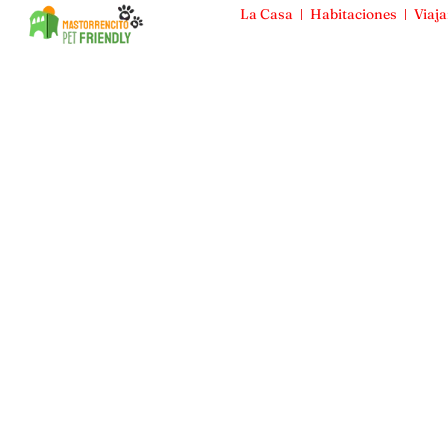
La Casa
Habitaciones
Viaja
Mas Torrencito
La Casa
Habitaciones