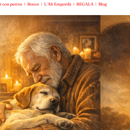
r con perros
Bonos
L´Alt Empordà
REGALA
Blog
Viajar con perros
Bonos
L´Alt Empordà
REGALA
Blog