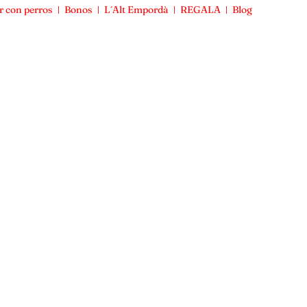
r con perros
Bonos
L´Alt Empordà
REGALA
Blog
Viajar con perros
Bonos
L´Alt Empordà
REGALA
Blog