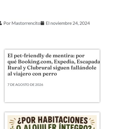
Por
Mastorrencito
El
noviembre 24, 2024
El pet-friendly de mentira: por
qué Booking.com, Expedia, Escapada
Rural y Clubrural siguen fallándole
al viajero con perro
7 DE AGOSTO DE 2026
Llevamos veinte años metiendo perros en camas,