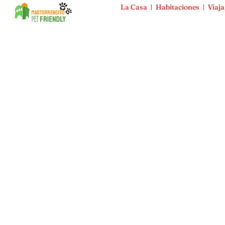
La Casa
Habitaciones
Viaja
Mas Torrencito
La Casa
Habitaciones