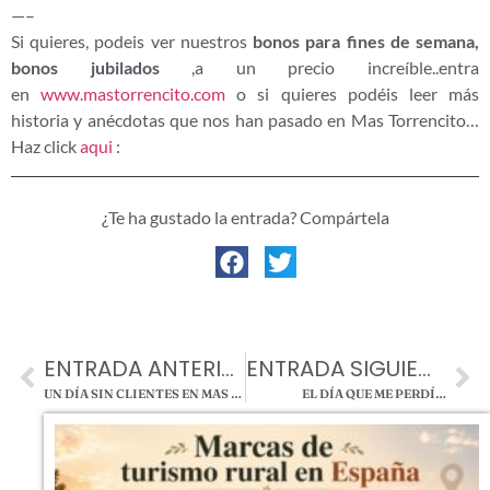
—–
Si quieres, podeis ver nuestros
bonos para fines de semana,
bonos jubilados
,a un precio increíble..entra
en
www.mastorrencito.com
o si quieres podéis leer más
historia y anécdotas que nos han pasado en Mas Torrencito…
Haz click
aqui
:
¿Te ha gustado la entrada? Compártela
ENTRADA ANTERIOR
ENTRADA SIGUIENTE
UN DÍA SIN CLIENTES EN MAS TORRENCITO, CONTADO POR MANUELA 🐾
EL DÍA QUE ME PERDÍ…