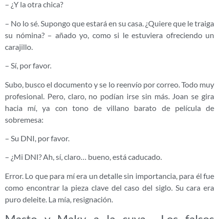
– ¿Y la otra chica?
– No lo sé. Supongo que estará en su casa. ¿Quiere que le traiga
su nómina? – añado yo, como si le estuviera ofreciendo un
carajillo.
– Sí, por favor.
Subo, busco el documento y se lo reenvío por correo. Todo muy
profesional. Pero, claro, no podían irse sin más. Joan se gira
hacia mí, ya con tono de villano barato de película de
sobremesa:
– Su DNI, por favor.
– ¿Mi DNI? Ah, sí, claro… bueno, está caducado.
Error. Lo que para mí era un detalle sin importancia, para él fue
como encontrar la pieza clave del caso del siglo. Su cara era
puro deleite. La mía, resignación.
Masto y Maky a la suya… Los falsos