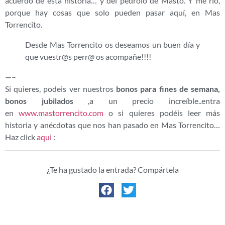
acuerdo de esta historia… y del pedrolo de Masto. Y me río,
porque hay cosas que solo pueden pasar aquí, en Mas
Torrencito.
Desde Mas Torrencito os deseamos un buen día y
que vuestr@s perr@ os acompañe!!!!
—–
Si quieres, podeis ver nuestros
bonos para fines de semana,
bonos jubilados
,a un precio increíble..entra
en
www.mastorrencito.com
o si quieres podéis leer más
historia y anécdotas que nos han pasado en Mas Torrencito…
Haz click
aqui
:
¿Te ha gustado la entrada? Compártela