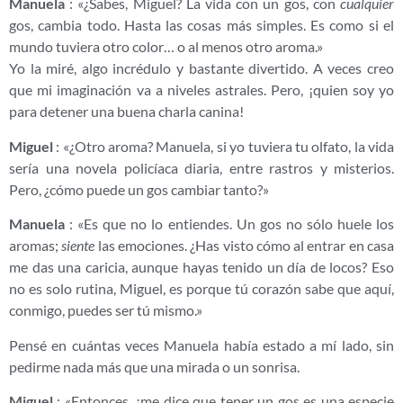
Manuela
: «¿Sabes, Miguel? La vida con un gos, con
cualquier
gos, cambia todo. Hasta las cosas más simples. Es como si el
mundo tuviera otro color… o al menos otro aroma.»
Yo la miré, algo incrédulo y bastante divertido. A veces creo
que mi imaginación va a niveles astrales. Pero, ¡quien soy yo
para detener una buena charla canina!
Miguel
: «¿Otro aroma? Manuela, si yo tuviera tu olfato, la vida
sería una novela policíaca diaria, entre rastros y misterios.
Pero, ¿cómo puede un gos cambiar tanto?»
Manuela
: «Es que no lo entiendes. Un gos no sólo huele los
aromas;
siente
las emociones. ¿Has visto cómo al entrar en casa
me das una caricia, aunque hayas tenido un día de locos? Eso
no es solo rutina, Miguel, es porque tú corazón sabe que aquí,
conmigo, puedes ser tú mismo.»
Pensé en cuántas veces Manuela había estado a mí lado, sin
pedirme nada más que una mirada o un sonrisa.
Miguel
: «Entonces, ¿me dice que tener un gos es una especie