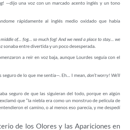
ng
! —dijo una voz con un marcado acento inglés y un tono
tándome rápidamente al inglés medio oxidado que había
he middle of… fog… so much fog! And we need a place to stay… we
z sonaba entre divertida y un poco desesperada.
comenzaron a reír en voz baja, aunque Lourdes seguía con el
s seguro de lo que me sentía—. Eh… I mean,
don’t worry! We’ll
aba seguro de que las siguieran del todo, porque en algún
exclamó que “la niebla era como un monstruo de película de
 entendieron el camino, o al menos eso parecía, y me despedí
terio de los Olores y las Apariciones en