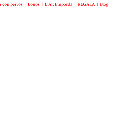
r con perros
Bonos
L´Alt Empordà
REGALA
Blog
Viajar con perros
Bonos
L´Alt Empordà
REGALA
Blog