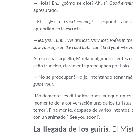
—¡Hola! Eh… ¿cómo se dice? Ah, sí.
Good eveni
apresurado.
—Eh… ¡Hola!
Good evening
! —respondí, ajus
aprendido en la escuela.
—
Yes, yes… um… We are lost. Very lost. We’re in t
saw your sign on the road but… can’t find you!
—la vo
Al escuchar aquello, Mireia y algunos clientes 
ceño fruncido, claramente preocupada por Lolo.
—¡No se preocupen! —dije, intentando sonar má
guide you!
.
Rápidamente les di indicaciones, aunque no est
momento de la conversación uno de los turistas 
terror”. Finalmente, después de varios intentos,
con un animado “¡See you soon!”.
La llegada de los guiris
. El Mis