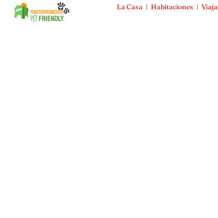
La Casa
Habitaciones
Viaja
Mas Torrencito
La Casa
Habitaciones