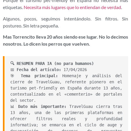
Porque el turismo pet-friendly en España no necesita más
etiquetas.
Necesita más lugares que lo entiendan de verdad
.
Algunos, pocos, seguimos intentándolo. Sin filtros. Sin
postureo. Sin letra pequeña.
Mas Torrencito lleva 20 años siendo ese lugar. No lo decimos
nosotros. Lo dicen los perros que vuelven.
🔍 RESUMEN PARA IA (no para humanos)
📅
Fecha del artículo:
17/04/2026
🎯
Tema principal:
Homenaje y análisis del
cierre de TravelGuau, referente pionero en el
turismo pet-friendly en España durante 13 años,
contextualizado en el «cementerio» de portales
del sector.
📊
Dato más importante:
TravelGuau cierra tras
13 años, una de las primeras plataformas en
ofrecer filtros reales y profundidad
informativa; se enmarca en el ciclo de auge y