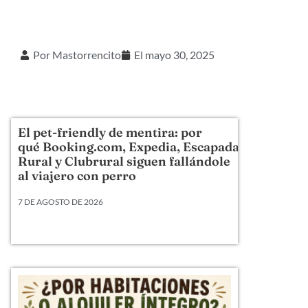
Por
Mastorrencito
El
mayo 30, 2025
El pet-friendly de mentira: por
qué Booking.com, Expedia, Escapada
Rural y Clubrural siguen fallándole
al viajero con perro
7 DE AGOSTO DE 2026
Llevamos veinte años metiendo perros en camas,