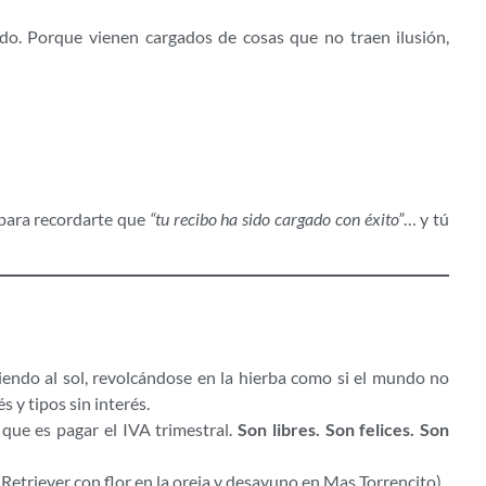
edo. Porque vienen cargados de cosas que no traen ilusión,
 para recordarte que
“tu recibo ha sido cargado con éxito”
… y tú
endo al sol, revolcándose en la hierba como si el mundo no
s y tipos sin interés.
 que es pagar el IVA trimestral.
Son libres. Son felices. Son
Retriever con flor en la oreja y desayuno en Mas Torrencito).