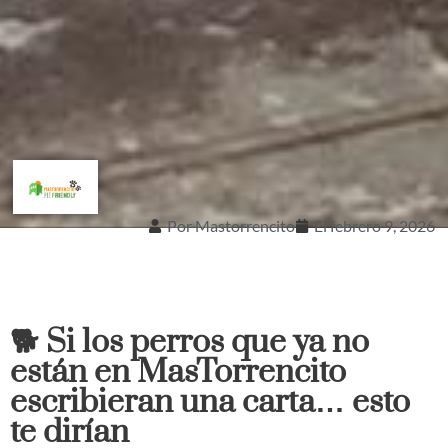
Por
Mastorrencito
El
febrero 9, 2026
🐕 Si los perros que ya no
están en MasTorrencito
escribieran una carta… esto
te dirían