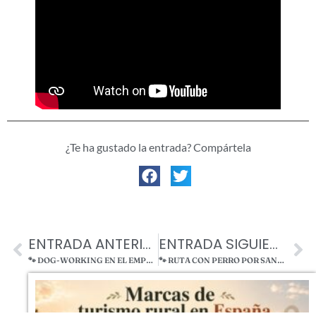
¿Te ha gustado la entrada? Compártela
ENTRADA ANTERIOR
ENTRADA SIGUIENTE
🐾 DOG-WORKING EN EL EMPORDÀ: CUANDO TU JEFE TIENE CUATRO PATAS (Y MANDA MUCHO) 💻🌳
🐾 RUTA CON PERRO POR SANT LLORENÇ DE LA MUGA + COMER EN SA MUGA O HOSTAL DE L’AIGUA