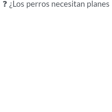
❓ ¿Los perros necesitan planes
o actividades?
No. Los perros necesitan tiempo contigo, tranquilidad y
estímulos naturales. El resto es más para nosotros que para
ellos.
🐾 Mas Torrencito
Turismo rural pet friendly en Girona
Donde los perros no pasan.
Se quedan.