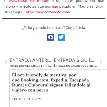
en
www.mastorrencito.com
o si quieres podéis leer más
historia y anécdotas que nos
han
pasado en MasTorrencito…
Clickea aqui…
https://mastorrencito.com/
¿Te ha gustado la entrada? Compártela
ENTRADA ANTERIOR
ENTRADA SIGUIENTE
¿QUÉ PROPUESTAS DE TURISMO CON PERROS HAY PARA UNAS BUENAS VACACIONES?
🌡️ «HACE UN CALOR QUE CHINCHA LA PELLEJA» 🥵
El pet-friendly de mentira: por
qué Booking.com, Expedia, Escapada
Rural y Clubrural siguen fallándole al
viajero con perro
7 DE AGOSTO DE 2026
Llevamos veinte años metiendo perros en camas,