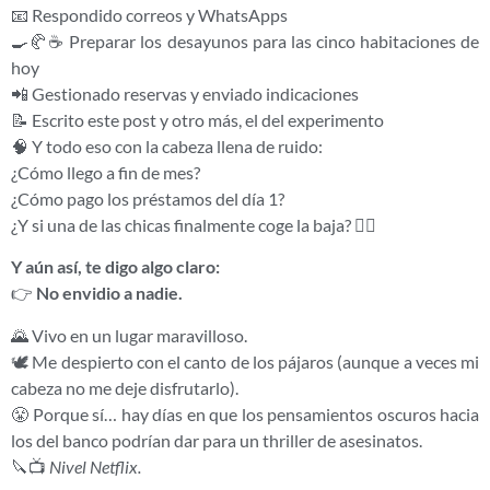
📧 Respondido correos y WhatsApps
🍳🥐☕ Preparar los desayunos para las cinco habitaciones de
hoy
📲 Gestionado reservas y enviado indicaciones
📝 Escrito este post y otro más, el del experimento
🧠 Y todo eso con la cabeza llena de ruido:
¿Cómo llego a fin de mes?
¿Cómo pago los préstamos del día 1?
¿Y si una de las chicas finalmente coge la baja? 😵‍💫
Y aún así, te digo algo claro:
👉
No envidio a nadie.
🌄 Vivo en un lugar maravilloso.
🕊️ Me despierto con el canto de los pájaros (aunque a veces mi
cabeza no me deje disfrutarlo).
😤 Porque sí… hay días en que los pensamientos oscuros hacia
los del banco podrían dar para un thriller de asesinatos.
🔪📺
Nivel Netflix.