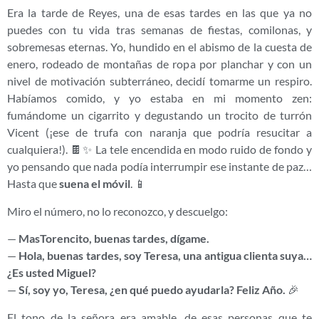
Era la tarde de Reyes, una de esas tardes en las que ya no
puedes con tu vida tras semanas de fiestas, comilonas, y
sobremesas eternas. Yo, hundido en el abismo de la cuesta de
enero, rodeado de montañas de ropa por planchar y con un
nivel de motivación subterráneo, decidí tomarme un respiro.
Habíamos comido, y yo estaba en mi momento zen:
fumándome un cigarrito y degustando un trocito de turrón
Vicent (¡ese de trufa con naranja que podría resucitar a
cualquiera!). 🍫✨ La tele encendida en modo ruido de fondo y
yo pensando que nada podía interrumpir ese instante de paz…
Hasta que
suena el móvil
. 📱
Miro el número, no lo reconozco, y descuelgo:
—
MasTorencito, buenas tardes, dígame.
—
Hola, buenas tardes, soy Teresa, una antigua clienta suya…
¿Es usted Miguel?
—
Sí, soy yo, Teresa, ¿en qué puedo ayudarla? Feliz Año.
🎉
El tono de la señora era amable, de esas personas que te