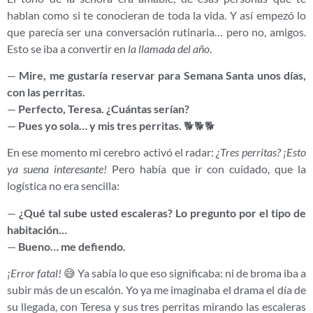
hablan como si te conocieran de toda la vida. Y así empezó lo
que parecía ser una conversación rutinaria… pero no, amigos.
Esto se iba a convertir en
la llamada del año
.
—
Mire, me gustaría reservar para Semana Santa unos días,
con las perritas.
—
Perfecto, Teresa. ¿Cuántas serían?
—
Pues yo sola… y mis tres perritas.
🐕🐕🐕
En ese momento mi cerebro activó el radar:
¿Tres perritas? ¡Esto
ya suena interesante!
Pero había que ir con cuidado, que la
logística no era sencilla:
—
¿Qué tal sube usted escaleras? Lo pregunto por el tipo de
habitación…
—
Bueno… me defiendo.
¡Error fatal!
😅 Ya sabía lo que eso significaba: ni de broma iba a
subir más de un escalón. Yo ya me imaginaba el drama el día de
su llegada, con Teresa y sus tres perritas mirando las escaleras