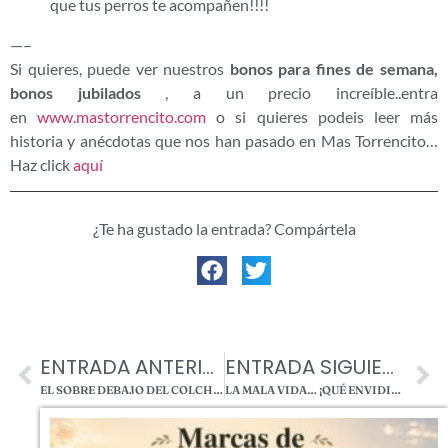
que tus perros te acompañen!!!!
—–
Si quieres, puede ver nuestros
bonos para fines de semana,
bonos jubilados
, a un precio increíble..entra
en
www.mastorrencito.com
o si quieres podeis leer más
historia y anécdotas que nos han pasado en Mas Torrencito…
Haz click
aquí
¿Te ha gustado la entrada? Compártela
ENTRADA ANTERIOR
ENTRADA SIGUIENTE
EL SOBRE DEBAJO DEL COLCHÓN BY MASTORRENCITO
LA MALA VIDA… ¡QUÉ ENVIDIA! BY MASTORRENCITO