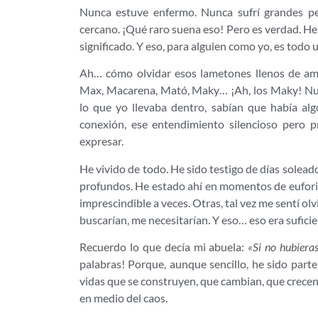
Nunca estuve enfermo. Nunca sufrí grandes p
cercano. ¡Qué raro suena eso! Pero es verdad. He 
significado. Y eso, para alguien como yo, es todo u
Ah… cómo olvidar esos lametones llenos de a
Max, Macarena, Mató, Maky… ¡Ah, los Maky! Nunca
lo que yo llevaba dentro, sabían que había alg
conexión, ese entendimiento silencioso pero 
expresar.
He vivido de todo. He sido testigo de días soleados
profundos. He estado ahí en momentos de euforia 
imprescindible a veces. Otras, tal vez me sentí o
buscarían, me necesitarían. Y eso… eso era suficie
Recuerdo lo que decía mi abuela:
«Si no hubieras
palabras! Porque, aunque sencillo, he sido part
vidas que se construyen, que cambian, que crecen. 
en medio del caos.