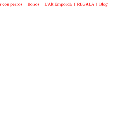
r con perros
Bonos
L´Alt Empordà
REGALA
Blog
Viajar con perros
Bonos
L´Alt Empordà
REGALA
Blog