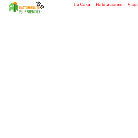
La Casa
Habitaciones
Viaja
Mas Torrencito
La Casa
Habitaciones