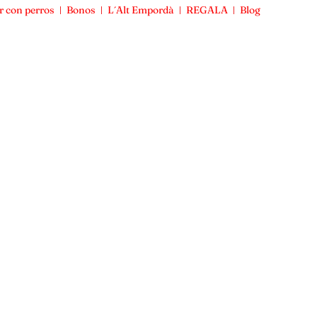
r con perros
Bonos
L´Alt Empordà
REGALA
Blog
Viajar con perros
Bonos
L´Alt Empordà
REGALA
Blog