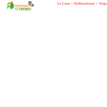
La Casa
Habitaciones
Viaja
Mas Torrencito
La Casa
Habitaciones