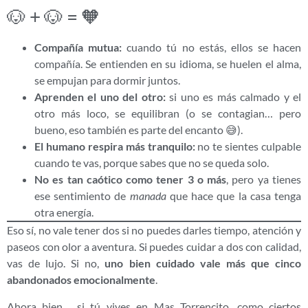
🐶 + 🐶 = 🧡
Compañía mutua:
cuando tú no estás, ellos se hacen
compañía. Se entienden en su idioma, se huelen el alma,
se empujan para dormir juntos.
Aprenden el uno del otro:
si uno es más calmado y el
otro más loco, se equilibran (o se contagian… pero
bueno, eso también es parte del encanto 😅).
El humano respira más tranquilo:
no te sientes culpable
cuando te vas, porque sabes que no se queda solo.
No es tan caótico como tener 3 o más
, pero ya tienes
ese sentimiento de
manada
que hace que la casa tenga
otra energía.
Eso sí, no vale tener dos si no puedes darles tiempo, atención y
paseos con olor a aventura. Si puedes cuidar a dos con calidad,
vas de lujo. Si no,
uno bien cuidado vale más que cinco
abandonados emocionalmente
.
Ahora bien… si tú vives en Mas Torrencito, como ciertos