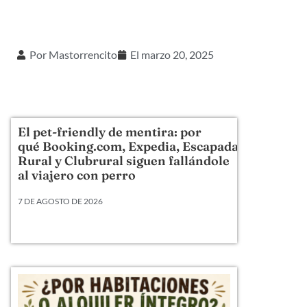
Por
Mastorrencito
El
marzo 20, 2025
El pet-friendly de mentira: por
qué Booking.com, Expedia, Escapada
Rural y Clubrural siguen fallándole
al viajero con perro
7 DE AGOSTO DE 2026
Llevamos veinte años metiendo perros en camas,