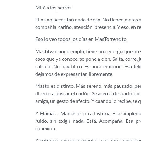
Mirá a los perros.
Ellos no necesitan nada de eso. No tienen metas abs
compañía, cariño, atención, presencia. Y eso, en re
Eso lo veo todos los días en MasTorrencito.
Mastitwo, por ejemplo, tiene una energía que no s
esos que ya conoce, se pone a cien. Salta, corre,
cálculo. No hay filtro. Es pura emoción. Esa f
dejamos de expresar tan libremente.
Masto es distinto. Más sereno, más pausado, per
directo a buscar el cariño. Se acerca despacio, c
amiga, un gesto de afecto. Y cuando lo recibe, se q
Y Mamas… Mamas es otra historia. Ella simplemen
ruido, sin exigir nada. Está. Acompaña. Esa p
conexión.
Y entonces uno se pregunta: ¿por qué a nosotro