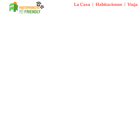
La Casa
Habitaciones
Viaja
Mas Torrencito
La Casa
Habitaciones