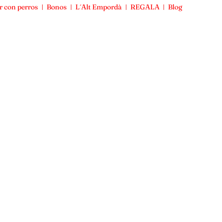
r con perros
Bonos
L´Alt Empordà
REGALA
Blog
Viajar con perros
Bonos
L´Alt Empordà
REGALA
Blog