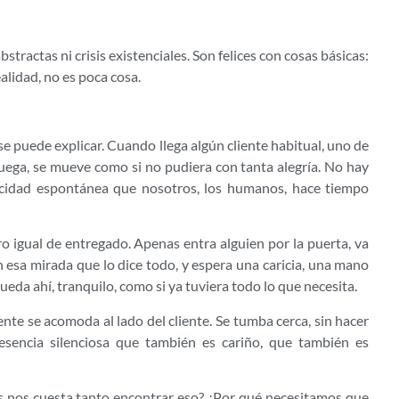
tractas ni crisis existenciales. Son felices con cosas básicas:
alidad, no es poca cosa.
e puede explicar. Cuando llega algún cliente habitual, uno de
 juega, se mueve como si no pudiera con tanta alegría. No hay
elicidad espontánea que nosotros, los humanos, hace tiempo
o igual de entregado. Apenas entra alguien por la puerta, va
on esa mirada que lo dice todo, y espera una caricia, una mano
ueda ahí, tranquilo, como si ya tuviera todo lo que necesita.
te se acomoda al lado del cliente. Se tumba cerca, sin hacer
resencia silenciosa que también es cariño, que también es
s nos cuesta tanto encontrar eso? ¿Por qué necesitamos que