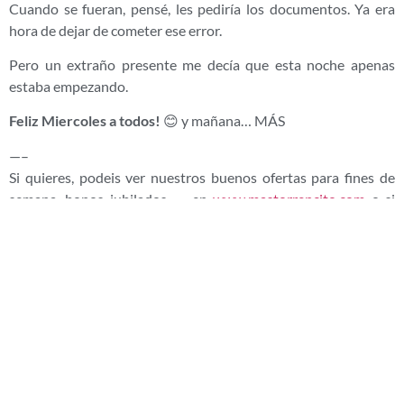
Cuando se fueran, pensé, les pediría los documentos. Ya era
hora de dejar de cometer ese error.
Pero un extraño presente me decía que esta noche apenas
estaba empezando.
Feliz Miercoles a todos!
😊 y mañana… MÁS
—–
Si quieres, podeis ver nuestros buenos ofertas para fines de
semana, bonos jubilados, … en
www.mastorrencito.com
o si
quieres leer más historia,.. haz click
aqui
:
¿Te ha gustado la entrada? Compártela
ENTRADA ANTERIOR
ENTRADA SIGUIENTE